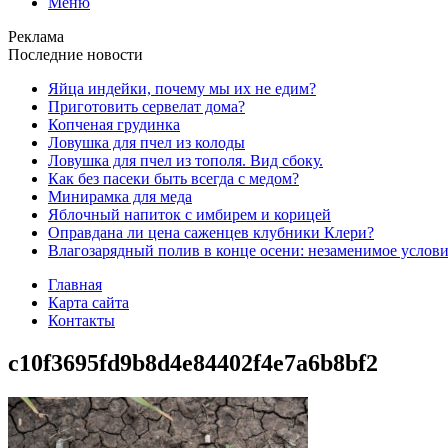
Меню
Реклама
Последние новости
Яйца индейки, почему мы их не едим?
Приготовить сервелат⁠⁠ дома?
Копченая грудинка
Ловушка для пчел из колоды
Ловушка для пчел из тополя. Вид сбоку.
Как без пасеки быть всегда с медом?
Минирамка для меда
Яблочный напиток с имбирем и корицей
Оправдана ли цена саженцев клубники Клери?
Влагозарядный полив в конце осени: незаменимое услови
Главная
Карта сайта
Контакты
c10f3695fd9b8d4e84402f4e7a6b8bf2