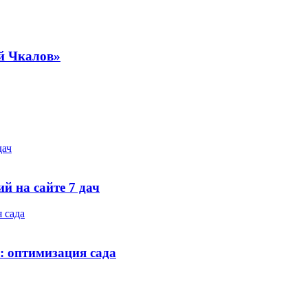
й Чкалов»
дач
й на сайте 7 дач
 сада
: оптимизация сада