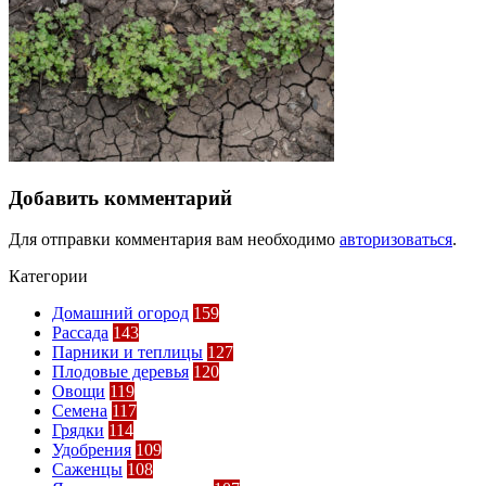
Добавить комментарий
Для отправки комментария вам необходимо
авторизоваться
.
Категории
Домашний огород
159
Рассада
143
Парники и теплицы
127
Плодовые деревья
120
Овощи
119
Семена
117
Грядки
114
Удобрения
109
Саженцы
108