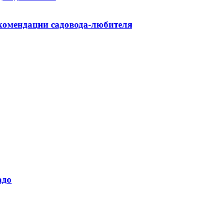
екомендации садовода-любителя
адо