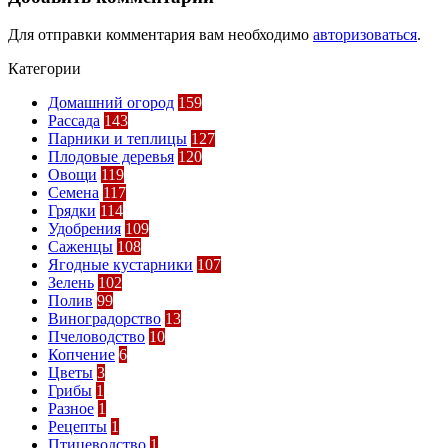
Для отправки комментария вам необходимо
авторизоваться
.
Категории
Домашний огород
159
Рассада
143
Парники и теплицы
127
Плодовые деревья
120
Овощи
119
Семена
117
Грядки
114
Удобрения
109
Саженцы
108
Ягодные кустарники
107
Зелень
102
Полив
99
Виноградорство
13
Пчеловодство
10
Копчение
6
Цветы
3
Грибы
1
Разное
1
Рецепты
1
Птицеводство
1