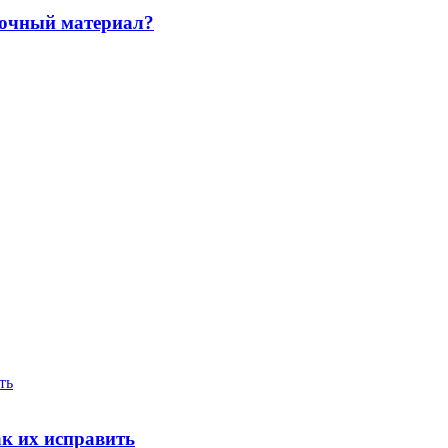
адочный материал?
ть
ак их исправить