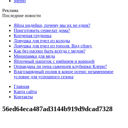
Меню
Реклама
Последние новости
Яйца индейки, почему мы их не едим?
Приготовить сервелат⁠⁠ дома?
Копченая грудинка
Ловушка для пчел из колоды
Ловушка для пчел из тополя. Вид сбоку.
Как без пасеки быть всегда с медом?
Минирамка для меда
Яблочный напиток с имбирем и корицей
Оправдана ли цена саженцев клубники Клери?
Влагозарядный полив в конце осени: незаменимое
условие для успешного сезона
Главная
Карта сайта
Контакты
56ed64eca487ad3144b919d9dcad7328