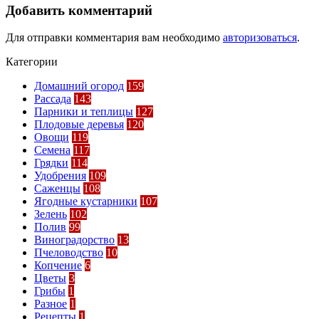
Добавить комментарий
Для отправки комментария вам необходимо
авторизоваться
.
Категории
Домашний огород
159
Рассада
143
Парники и теплицы
127
Плодовые деревья
120
Овощи
119
Семена
117
Грядки
114
Удобрения
109
Саженцы
108
Ягодные кустарники
107
Зелень
102
Полив
99
Виноградорство
13
Пчеловодство
10
Копчение
6
Цветы
3
Грибы
1
Разное
1
Рецепты
1