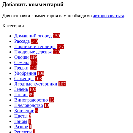
Добавить комментарий
Для отправки комментария вам необходимо
авторизоваться
.
Категории
Домашний огород
159
Рассада
143
Парники и теплицы
127
Плодовые деревья
120
Овощи
119
Семена
117
Грядки
114
Удобрения
109
Саженцы
108
Ягодные кустарники
107
Зелень
102
Полив
99
Виноградорство
13
Пчеловодство
10
Копчение
6
Цветы
3
Грибы
1
Разное
1
Рецепты
1