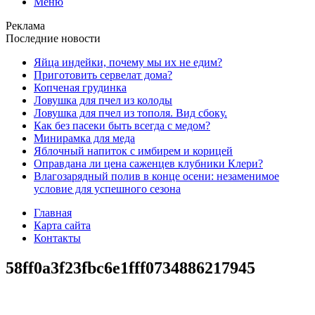
Меню
Реклама
Последние новости
Яйца индейки, почему мы их не едим?
Приготовить сервелат⁠⁠ дома?
Копченая грудинка
Ловушка для пчел из колоды
Ловушка для пчел из тополя. Вид сбоку.
Как без пасеки быть всегда с медом?
Минирамка для меда
Яблочный напиток с имбирем и корицей
Оправдана ли цена саженцев клубники Клери?
Влагозарядный полив в конце осени: незаменимое
условие для успешного сезона
Главная
Карта сайта
Контакты
58ff0a3f23fbc6e1fff0734886217945