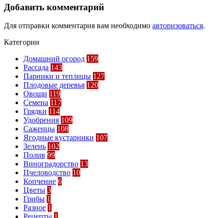
Добавить комментарий
Для отправки комментария вам необходимо
авторизоваться
.
Категории
Домашний огород
159
Рассада
143
Парники и теплицы
127
Плодовые деревья
120
Овощи
119
Семена
117
Грядки
114
Удобрения
109
Саженцы
108
Ягодные кустарники
107
Зелень
102
Полив
99
Виноградорство
13
Пчеловодство
10
Копчение
6
Цветы
3
Грибы
1
Разное
1
Рецепты
1