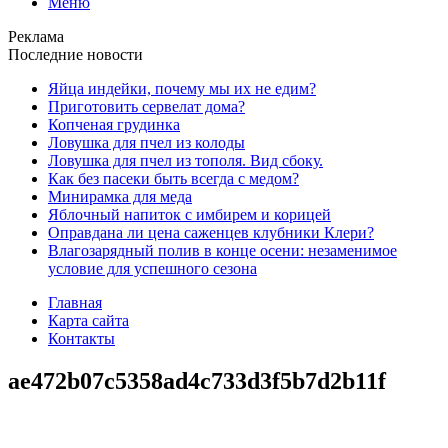
Меню
Реклама
Последние новости
Яйца индейки, почему мы их не едим?
Приготовить сервелат⁠⁠ дома?
Копченая грудинка
Ловушка для пчел из колоды
Ловушка для пчел из тополя. Вид сбоку.
Как без пасеки быть всегда с медом?
Минирамка для меда
Яблочный напиток с имбирем и корицей
Оправдана ли цена саженцев клубники Клери?
Влагозарядный полив в конце осени: незаменимое
условие для успешного сезона
Главная
Карта сайта
Контакты
ae472b07c5358ad4c733d3f5b7d2b11f