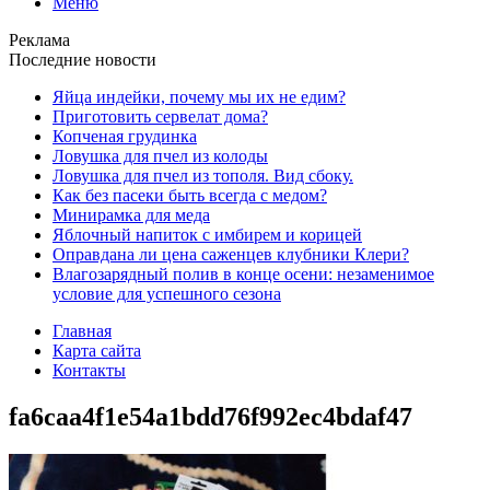
Меню
Реклама
Последние новости
Яйца индейки, почему мы их не едим?
Приготовить сервелат⁠⁠ дома?
Копченая грудинка
Ловушка для пчел из колоды
Ловушка для пчел из тополя. Вид сбоку.
Как без пасеки быть всегда с медом?
Минирамка для меда
Яблочный напиток с имбирем и корицей
Оправдана ли цена саженцев клубники Клери?
Влагозарядный полив в конце осени: незаменимое
условие для успешного сезона
Главная
Карта сайта
Контакты
fa6caa4f1e54a1bdd76f992ec4bdaf47