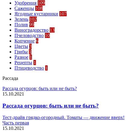
Удобрения
109
Саженцы
108
Ягодные кустарники
107
Зелень
102
Полив
99
Виноградорство
13
Пчеловодство
10
Копчение
6
Цветы
3
Грибы
1
Разное
1
Рецепты
1
Птицеводство
1
Рассада
Рассада огурцов: быть или не быть?
15.10.2021
Рассада огурцов: быть или не быть?
Тест-драйв грядко-огородный. Томаты — движение вверх!
Часть первая
15.10.2021