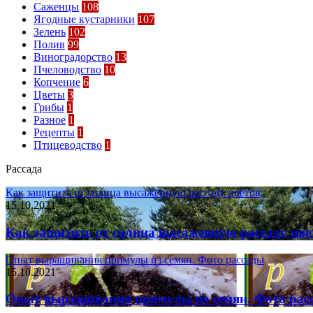
Саженцы
108
Ягодные кустарники
107
Зелень
102
Полив
99
Виноградорство
13
Пчеловодство
10
Копчение
6
Цветы
3
Грибы
1
Разное
1
Рецепты
1
Птицеводство
1
Рассада
Как защитить от солнца высаженную рассаду цветов
15.10.2021
Как защитить от солнца высаженную рассаду цве
Опыт выращивания примулы из семян. Фото рассады
15.10.2021
Опыт выращивания примулы из семян. Фото рас