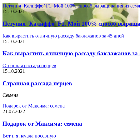
Петуния ‘Калиффо’ F1. Мой 100% способ выращивания из сем
15.10.2021
Петуния ‘Калиффо’ F1. Мой 100% способ выращи
Как вырастить отличную рассаду баклажанов за 45 дней
15.10.2021
Как вырастить отличную рассаду баклажанов за 
Странная рассада перцев
15.10.2021
Странная рассада перцев
Семена
Подарок от Максима: семена
21.07.2022
Подарок от Максима: семена
Вот и я начала посевную