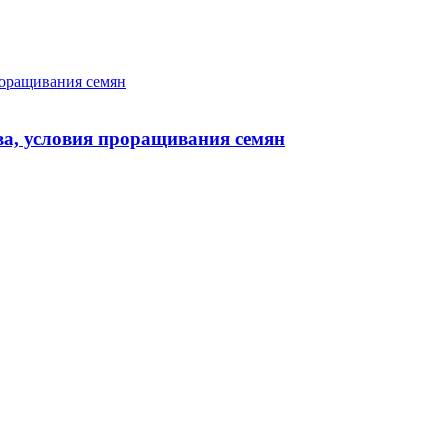
роращивания семян
ва, условия проращивания семян