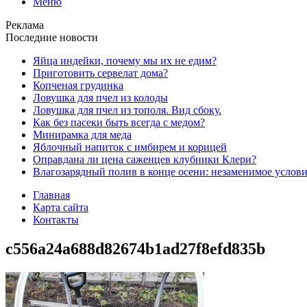
Меню
Реклама
Последние новости
Яйца индейки, почему мы их не едим?
Приготовить сервелат⁠⁠ дома?
Копченая грудинка
Ловушка для пчел из колоды
Ловушка для пчел из тополя. Вид сбоку.
Как без пасеки быть всегда с медом?
Минирамка для меда
Яблочный напиток с имбирем и корицей
Оправдана ли цена саженцев клубники Клери?
Влагозарядный полив в конце осени: незаменимое услови
Главная
Карта сайта
Контакты
c556a24a688d82674b1ad27f8efd835b