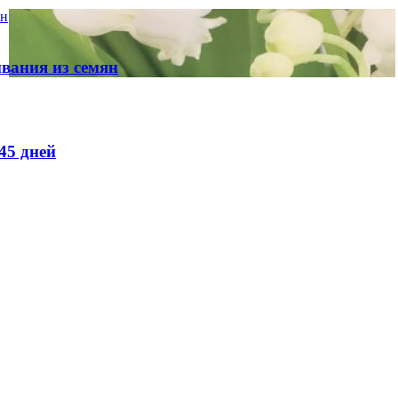
ян
вания из семян
45 дней