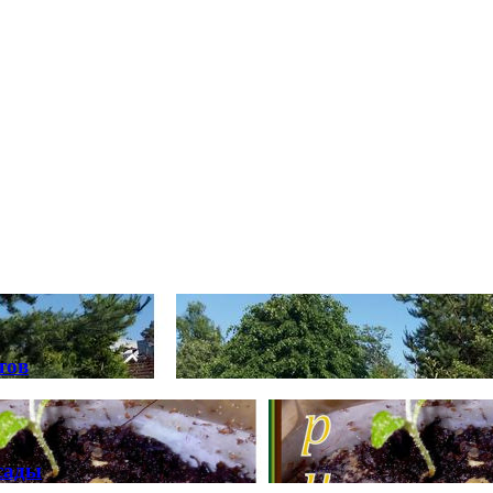
тов
сады