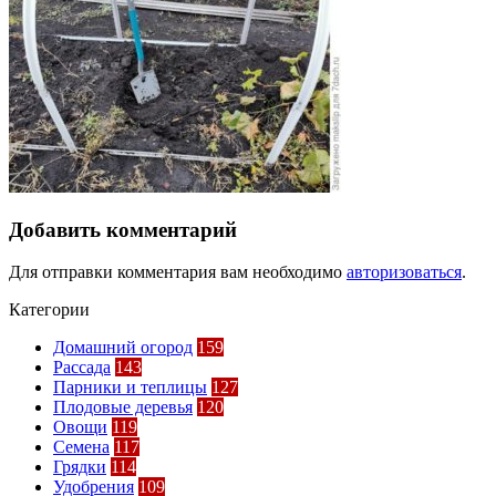
Добавить комментарий
Для отправки комментария вам необходимо
авторизоваться
.
Категории
Домашний огород
159
Рассада
143
Парники и теплицы
127
Плодовые деревья
120
Овощи
119
Семена
117
Грядки
114
Удобрения
109