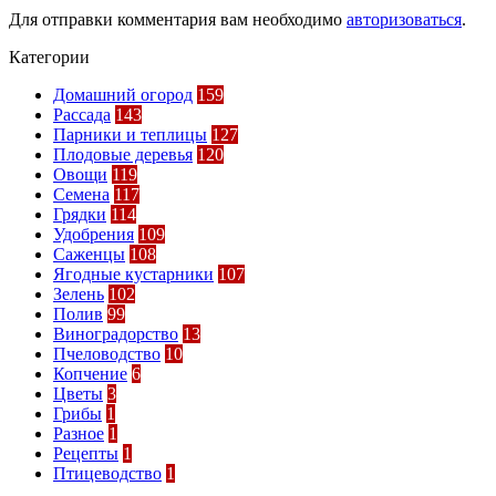
Для отправки комментария вам необходимо
авторизоваться
.
Категории
Домашний огород
159
Рассада
143
Парники и теплицы
127
Плодовые деревья
120
Овощи
119
Семена
117
Грядки
114
Удобрения
109
Саженцы
108
Ягодные кустарники
107
Зелень
102
Полив
99
Виноградорство
13
Пчеловодство
10
Копчение
6
Цветы
3
Грибы
1
Разное
1
Рецепты
1
Птицеводство
1