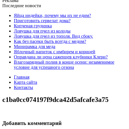
Реклама
Последние новости
Яйца индейки, почему мы их не едим?
Приготовить сервелат⁠⁠ дома?
Копченая грудинка
Ловушка для пчел из колоды
Ловушка для пчел из тополя. Вид сбоку.
Как без пасеки быть всегда с медом?
Минирамка для меда
Яблочный напиток с имбирем и корицей
Оправдана ли цена саженцев клубники Клери?
Влагозарядный полив в конце осени: незаменимое
условие для успешного сезона
Главная
Карта сайта
Контакты
c1ba0cc074197f9dca42d5afcafe3a75
Добавить комментарий