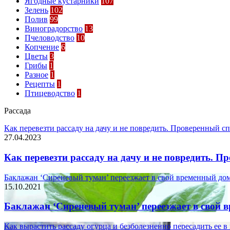
Ягодные кустарники
107
Зелень
102
Полив
99
Виноградорство
13
Пчеловодство
10
Копчение
6
Цветы
3
Грибы
1
Разное
1
Рецепты
1
Птицеводство
1
Рассада
Как перевезти рассаду на дачу и не повредить. Проверенный с
27.04.2023
Как перевезти рассаду на дачу и не повредить. П
Баклажан ‘Сиреневый туман’ переезжает в свой временный до
15.10.2021
Баклажан ‘Сиреневый туман’ переезжает в свой 
Как вырастить рассаду огурца и безболезненно пересадить ее в