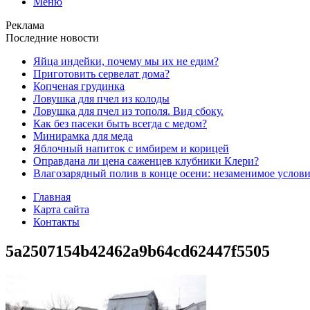
Меню
Реклама
Последние новости
Яйца индейки, почему мы их не едим?
Приготовить сервелат⁠⁠ дома?
Копченая грудинка
Ловушка для пчел из колоды
Ловушка для пчел из тополя. Вид сбоку.
Как без пасеки быть всегда с медом?
Минирамка для меда
Яблочный напиток с имбирем и корицей
Оправдана ли цена саженцев клубники Клери?
Влагозарядный полив в конце осени: незаменимое услови
Главная
Карта сайта
Контакты
5a2507154b42462a9b64cd62447f5505