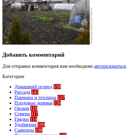
Добавить комментарий
Для отправки комментария вам необходимо
авторизоваться
.
Категории
Домашний огород
159
Рассада
143
Парники и теплицы
127
Плодовые деревья
120
Овощи
119
Семена
117
Грядки
114
Удобрения
109
Саженцы
108