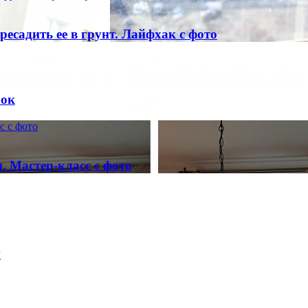
ресадить ее в грунт. Лайфхак с фото
бок
с с фото
. Мастер-класс с фото
н