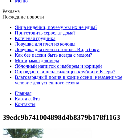
Меню
Реклама
Последние новости
Яйца индейки, почему мы их не едим?
Приготовить сервелат⁠⁠ дома?
Копченая грудинка
Ловушка для пчел из колоды
Ловушка для пчел из тополя. Вид сбоку.
Как без пасеки быть всегда с медом?
Минирамка для меда
Яблочный напиток с имбирем и корицей
Оправдана ли цена саженцев клубники Клери?
Влагозарядный полив в конце осени: незаменимое
условие для успешного сезона
Главная
Карта сайта
Контакты
39edc9b741004898d4b8379b178f1163