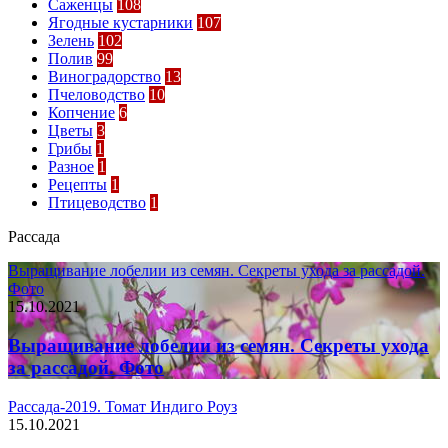
Саженцы
108
Ягодные кустарники
107
Зелень
102
Полив
99
Виноградорство
13
Пчеловодство
10
Копчение
6
Цветы
3
Грибы
1
Разное
1
Рецепты
1
Птицеводство
1
Рассада
Выращивание лобелии из семян. Секреты ухода за рассадой.
Фото
15.10.2021
Выращивание лобелии из семян. Секреты ухода
за рассадой. Фото
Рассада-2019. Томат Индиго Роуз
15.10.2021