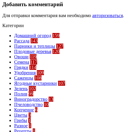
Добавить комментарий
Для отправки комментария вам необходимо
авторизоваться
.
Категории
Домашний огород
159
Рассада
143
Парники и теплицы
127
Плодовые деревья
120
Овощи
119
Семена
117
Грядки
114
Удобрения
109
Саженцы
108
Ягодные кустарники
107
Зелень
102
Полив
99
Виноградорство
13
Пчеловодство
10
Копчение
6
Цветы
3
Грибы
1
Разное
1
Рецепты
1