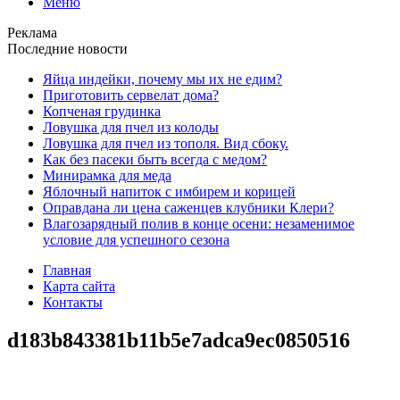
Меню
Реклама
Последние новости
Яйца индейки, почему мы их не едим?
Приготовить сервелат⁠⁠ дома?
Копченая грудинка
Ловушка для пчел из колоды
Ловушка для пчел из тополя. Вид сбоку.
Как без пасеки быть всегда с медом?
Минирамка для меда
Яблочный напиток с имбирем и корицей
Оправдана ли цена саженцев клубники Клери?
Влагозарядный полив в конце осени: незаменимое
условие для успешного сезона
Главная
Карта сайта
Контакты
d183b843381b11b5e7adca9ec0850516