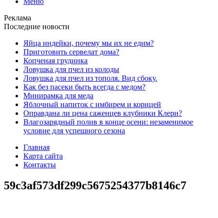
Меню
Реклама
Последние новости
Яйца индейки, почему мы их не едим?
Приготовить сервелат⁠⁠ дома?
Копченая грудинка
Ловушка для пчел из колоды
Ловушка для пчел из тополя. Вид сбоку.
Как без пасеки быть всегда с медом?
Минирамка для меда
Яблочный напиток с имбирем и корицей
Оправдана ли цена саженцев клубники Клери?
Влагозарядный полив в конце осени: незаменимое
условие для успешного сезона
Главная
Карта сайта
Контакты
59c3af573df299c5675254377b8146c7