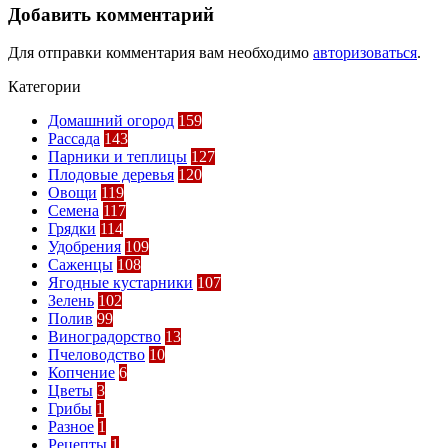
Добавить комментарий
Для отправки комментария вам необходимо
авторизоваться
.
Категории
Домашний огород
159
Рассада
143
Парники и теплицы
127
Плодовые деревья
120
Овощи
119
Семена
117
Грядки
114
Удобрения
109
Саженцы
108
Ягодные кустарники
107
Зелень
102
Полив
99
Виноградорство
13
Пчеловодство
10
Копчение
6
Цветы
3
Грибы
1
Разное
1
Рецепты
1