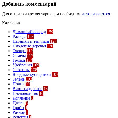
Добавить комментарий
Для отправки комментария вам необходимо
авторизоваться
.
Категории
Домашний огород
159
Рассада
143
Парники и теплицы
127
Плодовые деревья
120
Овощи
119
Семена
117
Грядки
114
Удобрения
109
Саженцы
108
Ягодные кустарники
107
Зелень
102
Полив
99
Виноградорство
13
Пчеловодство
10
Копчение
6
Цветы
3
Грибы
1
Разное
1
Рецепты
1