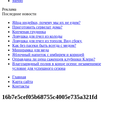
Меню
Реклама
Последние новости
Яйца индейки, почему мы их не едим?
Приготовить сервелат⁠⁠ дома?
Копченая грудинка
Ловушка для пчел из колоды
Ловушка для пчел из тополя. Вид сбоку.
Как без пасеки быть всегда с медом?
Минирамка для меда
Яблочный напиток с имбирем и корицей
Оправдана ли цена саженцев клубники Клери?
Влагозарядный полив в конце осени: незаменимое
условие для успешного сезона
Главная
Карта сайта
Контакты
16b7e5cef05b68755c4005e735a321fd