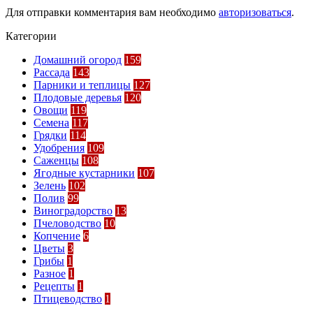
Для отправки комментария вам необходимо
авторизоваться
.
Категории
Домашний огород
159
Рассада
143
Парники и теплицы
127
Плодовые деревья
120
Овощи
119
Семена
117
Грядки
114
Удобрения
109
Саженцы
108
Ягодные кустарники
107
Зелень
102
Полив
99
Виноградорство
13
Пчеловодство
10
Копчение
6
Цветы
3
Грибы
1
Разное
1
Рецепты
1
Птицеводство
1