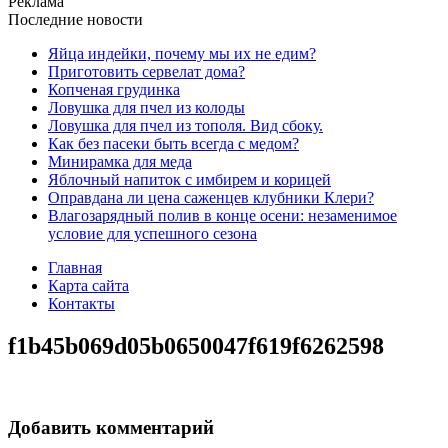
Реклама
Последние новости
Яйца индейки, почему мы их не едим?
Приготовить сервелат⁠⁠ дома?
Копченая грудинка
Ловушка для пчел из колоды
Ловушка для пчел из тополя. Вид сбоку.
Как без пасеки быть всегда с медом?
Минирамка для меда
Яблочный напиток с имбирем и корицей
Оправдана ли цена саженцев клубники Клери?
Влагозарядный полив в конце осени: незаменимое
условие для успешного сезона
Главная
Карта сайта
Контакты
f1b45b069d05b0650047f619f6262598
Добавить комментарий