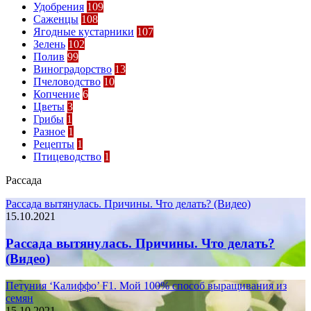
Удобрения
109
Саженцы
108
Ягодные кустарники
107
Зелень
102
Полив
99
Виноградорство
13
Пчеловодство
10
Копчение
6
Цветы
3
Грибы
1
Разное
1
Рецепты
1
Птицеводство
1
Рассада
Рассада вытянулась. Причины. Что делать? (Видео)
15.10.2021
Рассада вытянулась. Причины. Что делать?
(Видео)
Петуния ‘Калиффо’ F1. Мой 100% способ выращивания из
семян
15.10.2021