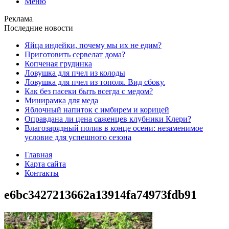
Меню
Реклама
Последние новости
Яйца индейки, почему мы их не едим?
Приготовить сервелат⁠⁠ дома?
Копченая грудинка
Ловушка для пчел из колоды
Ловушка для пчел из тополя. Вид сбоку.
Как без пасеки быть всегда с медом?
Минирамка для меда
Яблочный напиток с имбирем и корицей
Оправдана ли цена саженцев клубники Клери?
Влагозарядный полив в конце осени: незаменимое
условие для успешного сезона
Главная
Карта сайта
Контакты
e6bc3427213662a13914fa74973fdb91