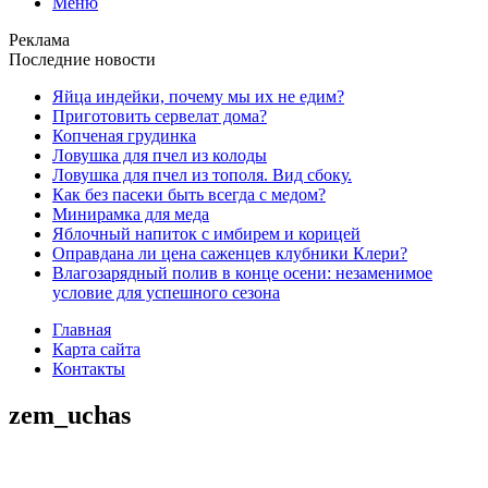
Меню
Реклама
Последние новости
Яйца индейки, почему мы их не едим?
Приготовить сервелат⁠⁠ дома?
Копченая грудинка
Ловушка для пчел из колоды
Ловушка для пчел из тополя. Вид сбоку.
Как без пасеки быть всегда с медом?
Минирамка для меда
Яблочный напиток с имбирем и корицей
Оправдана ли цена саженцев клубники Клери?
Влагозарядный полив в конце осени: незаменимое
условие для успешного сезона
Главная
Карта сайта
Контакты
zem_uchas