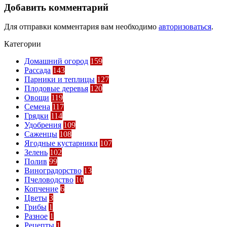
Добавить комментарий
Для отправки комментария вам необходимо
авторизоваться
.
Категории
Домашний огород
159
Рассада
143
Парники и теплицы
127
Плодовые деревья
120
Овощи
119
Семена
117
Грядки
114
Удобрения
109
Саженцы
108
Ягодные кустарники
107
Зелень
102
Полив
99
Виноградорство
13
Пчеловодство
10
Копчение
6
Цветы
3
Грибы
1
Разное
1
Рецепты
1