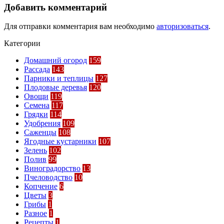
Добавить комментарий
Для отправки комментария вам необходимо
авторизоваться
.
Категории
Домашний огород
159
Рассада
143
Парники и теплицы
127
Плодовые деревья
120
Овощи
119
Семена
117
Грядки
114
Удобрения
109
Саженцы
108
Ягодные кустарники
107
Зелень
102
Полив
99
Виноградорство
13
Пчеловодство
10
Копчение
6
Цветы
3
Грибы
1
Разное
1
Рецепты
1