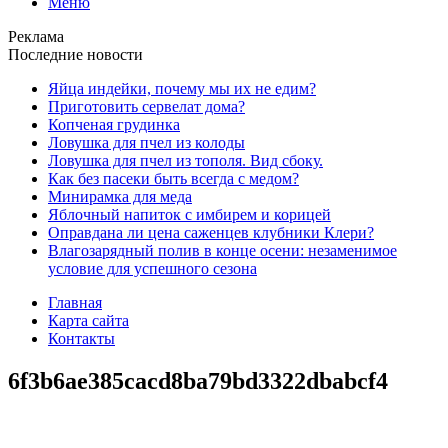
Меню
Реклама
Последние новости
Яйца индейки, почему мы их не едим?
Приготовить сервелат⁠⁠ дома?
Копченая грудинка
Ловушка для пчел из колоды
Ловушка для пчел из тополя. Вид сбоку.
Как без пасеки быть всегда с медом?
Минирамка для меда
Яблочный напиток с имбирем и корицей
Оправдана ли цена саженцев клубники Клери?
Влагозарядный полив в конце осени: незаменимое
условие для успешного сезона
Главная
Карта сайта
Контакты
6f3b6ae385cacd8ba79bd3322dbabcf4